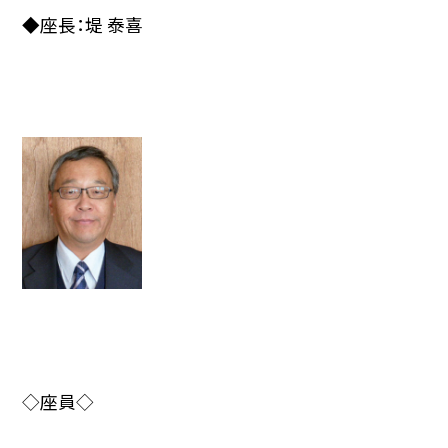
◆座長：堤 泰喜
◇座員◇