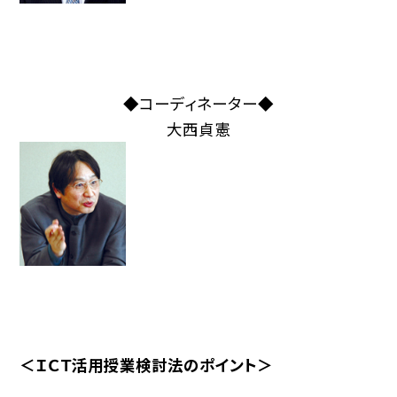
◆コーディネーター◆
大西貞憲
＜ＩＣＴ活用授業検討法のポイント＞