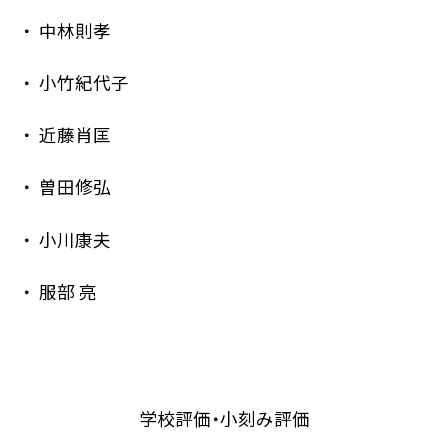
中林則孝
小竹紀代子
近藤肖匡
曽田修弘
小川康夫
服部 亮
学校評価・小刻み評価