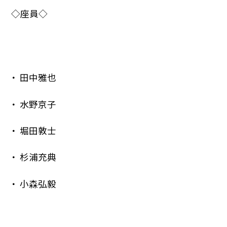
◇座員◇
田中雅也
水野京子
堀田敦士
杉浦充典
小森弘毅