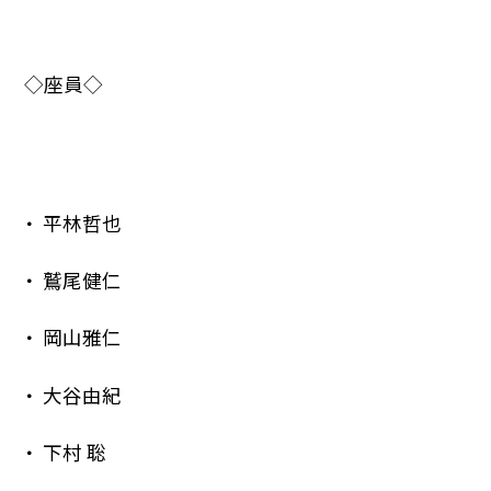
◇座員◇
平林哲也
鷲尾健仁
岡山雅仁
大谷由紀
下村 聡