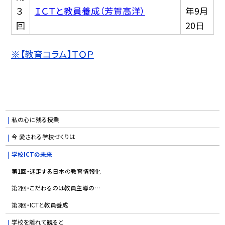
３
ＩＣＴと教員養成（芳賀高洋）
年9月
回
20日
※【教育コラム】ＴＯＰ
私の心に残る授業
今 愛される学校づくりは
学校ICTの未来
第1回・迷走する日本の教育情報化
第2回・こだわるのは教員主導の…
第3回・ICTと教員養成
学校を離れて観ると