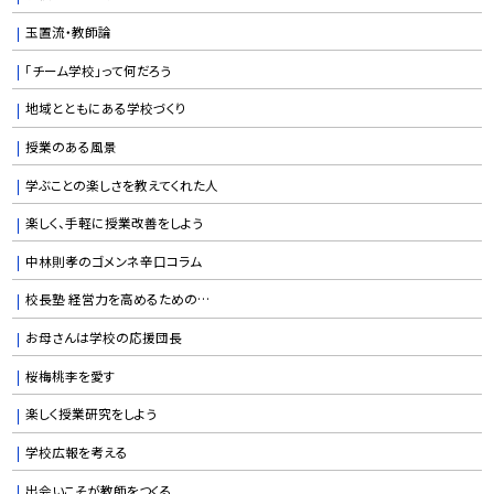
玉置流・教師論
「チーム学校」って何だろう
地域とともにある学校づくり
授業のある風景
学ぶことの楽しさを教えてくれた人
楽しく、手軽に授業改善をしよう
中林則孝のゴメンネ辛口コラム
校長塾 経営力を高めるための…
お母さんは学校の応援団長
桜梅桃李を愛す
楽しく授業研究をしよう
学校広報を考える
出会いこそが教師をつくる