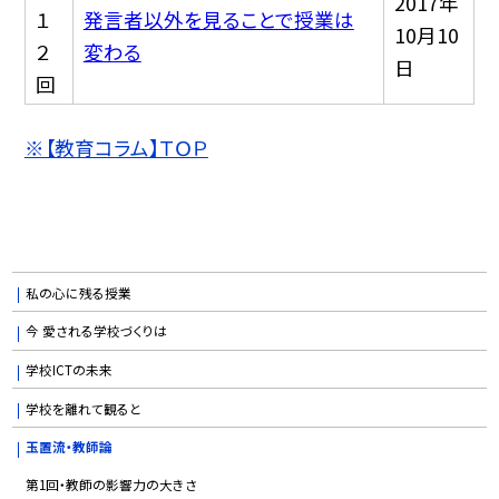
2017年
１
発言者以外を見ることで授業は
10月10
２
変わる
日
回
※【教育コラム】ＴＯＰ
私の心に残る授業
今 愛される学校づくりは
学校ICTの未来
学校を離れて観ると
玉置流・教師論
第1回・教師の影響力の大きさ