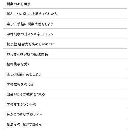
授業のある風景
学ぶことの楽しさを教えてくれた人
楽しく、手軽に授業改善をしよう
中林則孝のゴメンネ辛口コラム
校長塾 経営力を高めるための…
お母さんは学校の応援団長
桜梅桃李を愛す
楽しく授業研究をしよう
学校広報を考える
出会いこそが教師をつくる
学校マネジメント考
分かりやすい学校サイト
副島孝の「黙さず語らん」