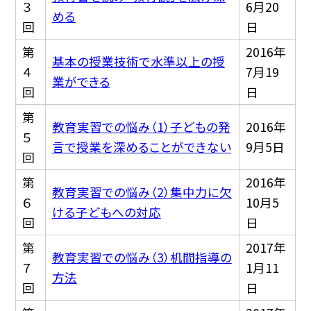
３
6月20
める
回
日
第
2016年
基本の授業技術で水準以上の授
４
7月19
業ができる
回
日
第
教育実習での悩み（1）子どもの発
2016年
５
言で授業を深めることができない
9月5日
回
第
2016年
教育実習での悩み（2）集中力に欠
６
10月5
ける子どもへの対応
回
日
第
2017年
教育実習での悩み（3）机間指導の
７
1月11
方法
回
日