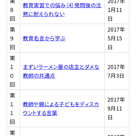
第
2017年
教育実習での悩み（4）発問後の沈
８
1月11
黙に耐えられない
回
日
第
2017年
９
教育名言から学ぶ
5月15
回
日
第
１
まずいラーメン屋の店主とダメな
2017年
０
教師の共通点
7月3日
回
第
2017年
１
教師や親による子どもをディスカ
9月11
１
ウントする言葉
日
回
第