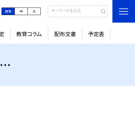
標準
中
大
定
教育コラム
配布文書
予定表
に…