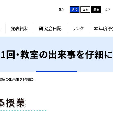
配色
通常
白地
黒地
文字
ム
発表資料
研究会日記
リンク
本年度予
1回・教室の出来事を仔細
・教室の出来事を仔細に…