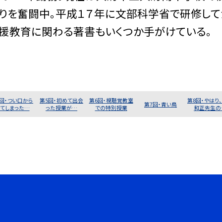
りを奮闘中。平成１７年に文部科学省で研修して
援教育に関わる著書もいくつか手がけている。
4回・つい口から
第5回・初めて出会
第6回・視聴覚教室
第8回・やはり
第7回・青い鳥
てしまった…
った授業が…
での特別授業
和正先生の