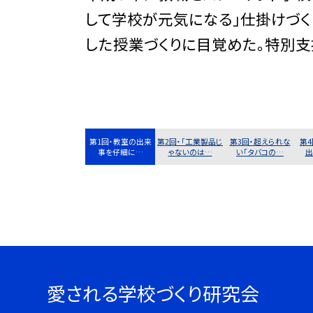
して学校が元気になる」仕掛けづく
した授業づくりに目覚めた。特別支
第1回・教室の出来
第2回・「工業製品じ
第3回・超えられな
第
事を仔細に…
ゃないのは…
い「タバコの…
出
愛される学校づくり研究会