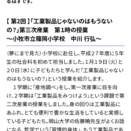
るはずです。
【 第2回 】「工業製品じゃないのはもうない
の？」第三次産業 第１時の授業
〜小牧市立篠岡小学校 中川 行弘〜
（夢にまで見た）小学校に赴任し、平成２７年度に５年
生の社会科を初めて担当しました。１月１９日（火）と
２０日（水）に子どもたちと学んだ「工業製品じゃない
のはもうないの？」という授業を紹介します。
１学期に「産地調べ」をし、第一次産業に目を向
け、２学期は「工業製品をみつけよう」という課題で第
二次産業の授業をしました。身の回りは工業製品に
あふれ、とても便利で豊かな生活をしていると実感し
ている子どもたち。岡山大学の佐藤暁先生がよくお話
になる、哲学でいう「習慣的身体」、もう工業製品であ