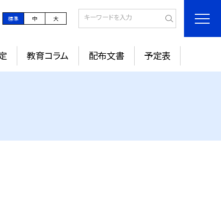
標準
中
大
定
教育コラム
配布文書
予定表