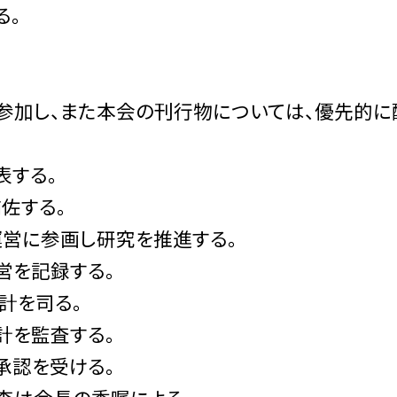
る。
参加し、また本会の刊行物については、優先的に
する。
する。
に参画し研究を推進する。
を記録する。
を司る。
を監査する。
承認を受ける。