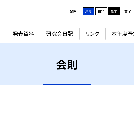
配色
通常
白地
黒地
文字
ム
発表資料
研究会日記
リンク
本年度予
会則