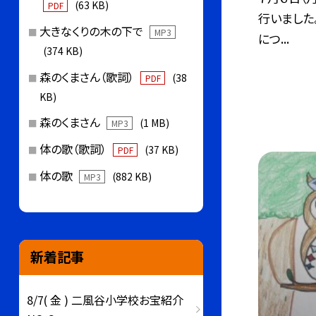
(63 KB)
PDF
行いました
大きなくりの木の下で
MP3
につ...
(374 KB)
森のくまさん（歌詞）
(38
PDF
KB)
森のくまさん
(1 MB)
MP3
体の歌（歌詞）
(37 KB)
PDF
体の歌
(882 KB)
MP3
新着記事
8/7( 金 ) 二風谷小学校お宝紹介