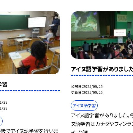
アイヌ語学習がありまし
学習
公開日
2025/09/25
更新日
2025/09/25
1/28
アイヌ語学習
1/28
アイヌ語学習がありました。
習
ヌ語学習はカナダやフィンラ
級でアイヌ語学習を行いま
イ、台湾...