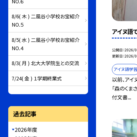
NO.６
8/6( 木 ) 二風谷小学校お宝紹介
NO.５
アイヌ語
8/5( 水 ) 二風谷小学校お宝紹介
NO.４
公開日
2026/0
更新日
2026/0
8/3( 月 ) 北大大学院生との交流
アイヌ語学
7/24( 金 ) １学期終業式
以前、アイ
「森のくま
付文書...
過去記事
2026年度