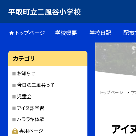
平取町立二風谷小学校
トップページ
学校概要
学校日記
配布
カテゴリ
お知らせ
今日の二風谷っ子
トップページ
>
学
児童会
アイヌ語学習
ハララキ体験
アイ
専用ページ