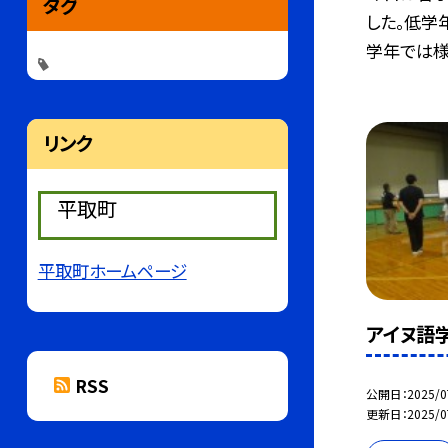
タグ
した。低学
学年では様.
リンク
平取町
平取町ホームページ
アイヌ語
RSS
公開日
2025/0
更新日
2025/0