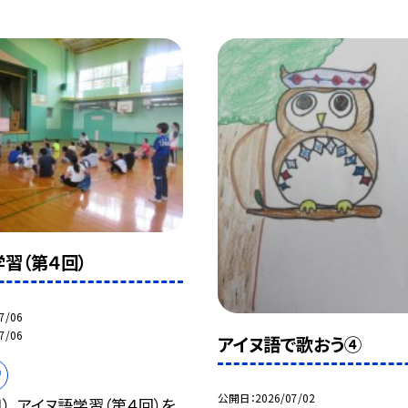
習（第４回）
7/06
7/06
アイヌ語で歌おう④
習
公開日
2026/07/02
月）、アイヌ語学習（第４回）を