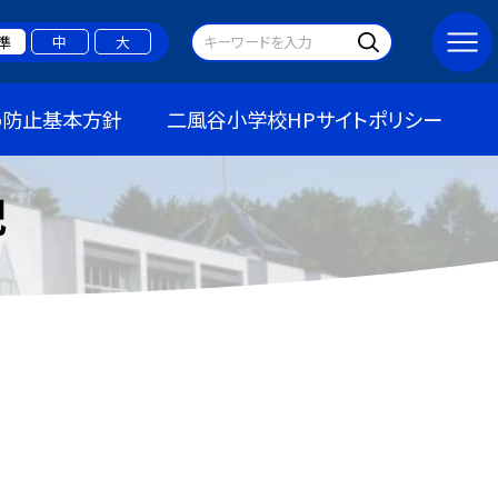
準
中
大
め防止基本方針
二風谷小学校HPサイトポリシー
記