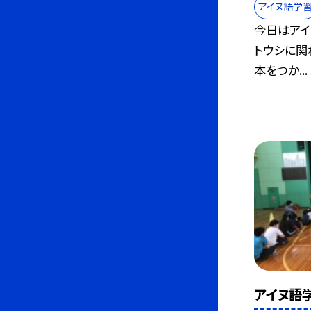
アイヌ語学
今日はアイ
トウシに関
本をつか...
アイヌ語