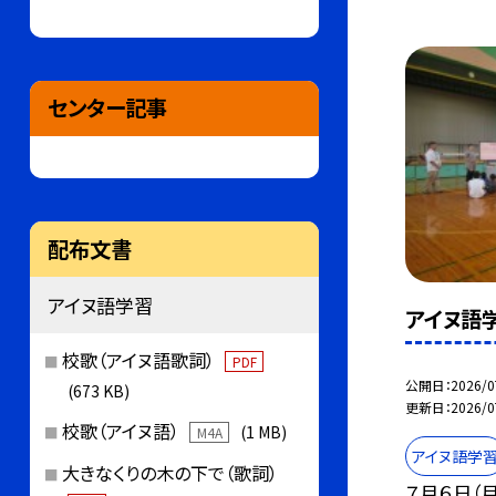
センター記事
配布文書
アイヌ語学習
アイヌ語学
校歌（アイヌ語歌詞）
PDF
公開日
2026/0
(673 KB)
更新日
2026/0
校歌（アイヌ語）
(1 MB)
M4A
アイヌ語学
大きなくりの木の下で（歌詞）
７月６日（