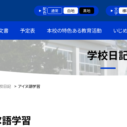
配色
文字
通常
白地
黒地
標
文書
予定表
本校の特色ある教育活動
いじ
学校日
校日記
>
アイヌ語学習
ヌ語学習