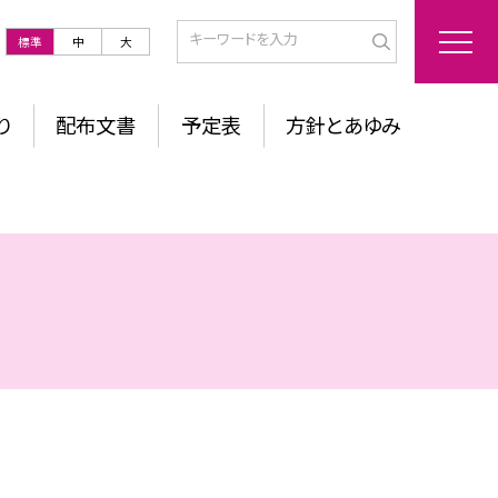
標準
中
大
り
配布文書
予定表
方針とあゆみ