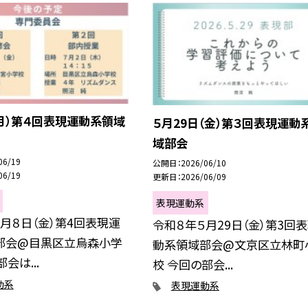
月）第４回表現運動系領域
５月29日（金）第３回表現運動
域部会
06/19
公開日
2026/06/10
06/19
更新日
2026/06/09
表現運動系
月８日（金）第4回表現運
令和８年５月29日（金）第3回
部会@目黒区立烏森小学
動系領域部会@文京区立林町
会は...
校 今回の部会...
動系
表現運動系