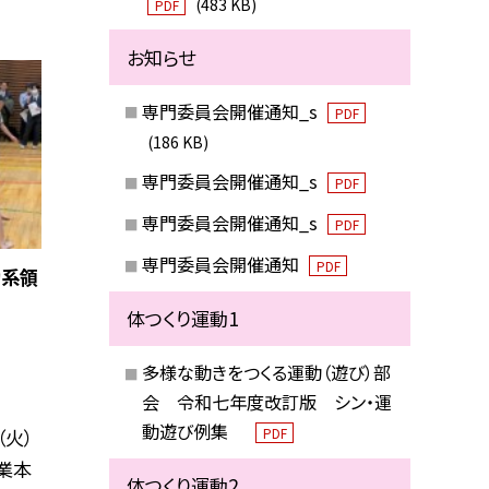
(483 KB)
PDF
お知らせ
専門委員会開催通知_s
PDF
(186 KB)
専門委員会開催通知_s
PDF
専門委員会開催通知_s
PDF
専門委員会開催通知
PDF
動系領
体つくり運動1
多様な動きをつくる運動（遊び）部
会 令和七年度改訂版 シン・運
動遊び例集
PDF
（火）
業本
体つくり運動2