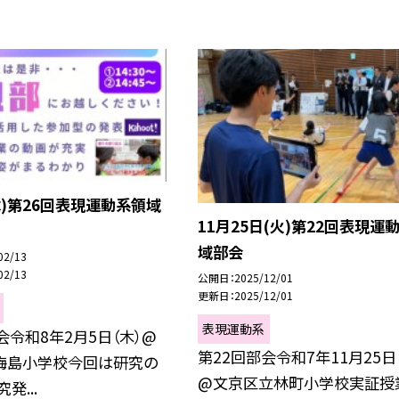
木)第26回表現運動系領域
11月25日(火)第22回表現運
域部会
02/13
02/13
公開日
2025/12/01
更新日
2025/12/01
表現運動系
会令和8年2月5日（木）@
第22回部会令和7年11月25日
梅島小学校今回は研究の
@文京区立林町小学校実証授
発...