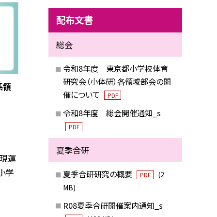
配布文書
総会
令和8年度 東京都小学校体育
研究会（小体研）各領域部会の開
系領
催について
PDF
令和8年度 総会開催通知_s
PDF
夏季合研
表現運
小学
夏季合研研究の概要
(2
PDF
MB)
R08夏季合研開催案内通知_s