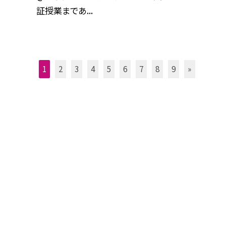
証授業まであ...
1
2
3
4
5
6
7
8
9
»