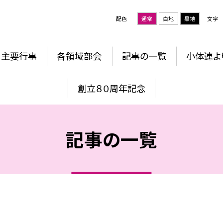
配色
通常
白地
黒地
文字
主要行事
各領域部会
記事の一覧
小体連よ
創立８０周年記念
記事の一覧