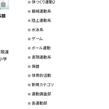
体つくり運動2
器械運動系
系領
陸上運動系
水泳系
ゲーム
ボール運動
表現運
表現運動系
小学
保健
体育的活動
新規カテゴリ
運動調査部
各運動部