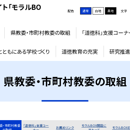
ト「モラルBO
配色
通常
白地
黒地
文字
県教委・市町村教委の取組
「道徳科」支援コーナ
とともにある学校づくり
道徳教育の充実
研究推進
県教委・市町村教委の取組
委・市町村教委
「道徳科」支援コー
モラルBOX開設に
お薦めリンク
モラルBOX
の取組
ナー
当たって