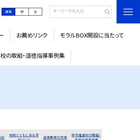
標準
中
大
ー
お薦めリンク
モラルBOX開設に当たって
校の取組・道徳指導事例集
地域とともにある学
研究推進校の取組・
日記
道徳教育の充実
校づくり
道徳指導事例集