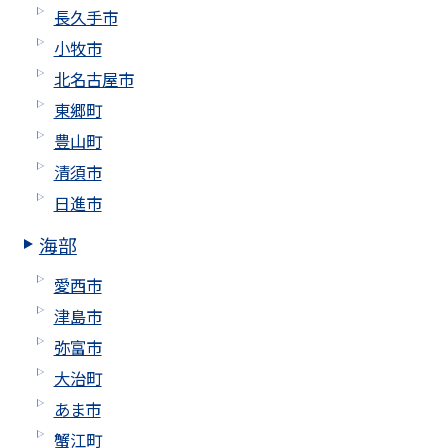
長久手市
小牧市
北名古屋市
東郷町
豊山町
清須市
日進市
海部
愛西市
津島市
弥富市
大治町
あま市
蟹江町