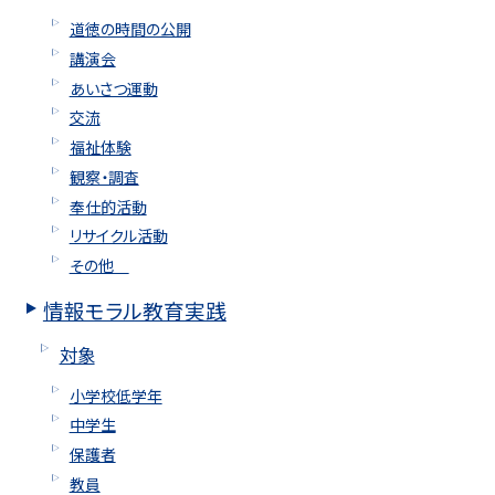
道徳の時間の公開
講演会
あいさつ運動
交流
福祉体験
観察・調査
奉仕的活動
リサイクル活動
その他
情報モラル教育実践
対象
小学校低学年
中学生
保護者
教員