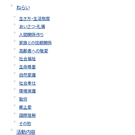
ねらい
生き方・生活態度
あいさつ・礼儀
人間関係作り
家族との信頼関係
高齢者への敬愛
社会福祉
生命尊重
自然愛護
社会奉仕
環境保護
勤労
郷土愛
国際理解
その他
活動内容