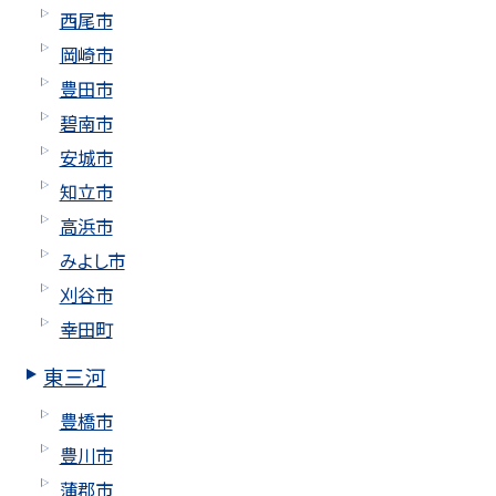
西尾市
岡崎市
豊田市
碧南市
安城市
知立市
高浜市
みよし市
刈谷市
幸田町
東三河
豊橋市
豊川市
蒲郡市