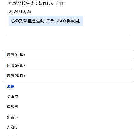
れが全校生徒で製作した千羽...
2024/10/23
心の教育推進活動（モラルBOX掲載用）
尾張（中島）
尾張（丹葉）
尾張（愛日）
海部
愛西市
津島市
弥富市
大治町