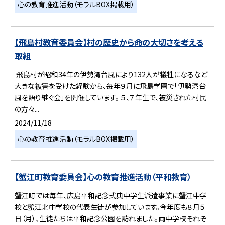
心の教育推進活動（モラルBOX掲載用）
【飛島村教育委員会】村の歴史から命の大切さを考える
取組
飛島村が昭和34年の伊勢湾台風により132人が犠牲になるなど
大きな被害を受けた経験から、毎年９月に飛島学園で「伊勢湾台
風を語り継ぐ会」を開催しています。 ５、７年生で、被災された村民
の方々...
2024/11/18
心の教育推進活動（モラルBOX掲載用）
【蟹江町教育委員会】心の教育推進活動（平和教育）
蟹江町では毎年、広島平和記念式典中学生派遣事業に蟹江中学
校と蟹江北中学校の代表生徒が参加しています。今年度も８月５
日（月）、生徒たちは平和記念公園を訪れました。両中学校それぞ