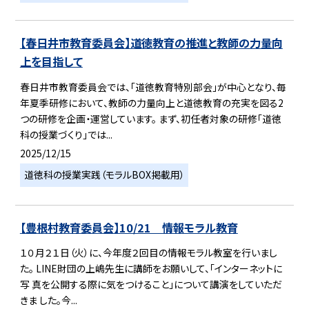
【春日井市教育委員会】道徳教育の推進と教師の力量向
上を目指して
春日井市教育委員会では、「道徳教育特別部会」が中心となり、毎
年夏季研修において、教師の力量向上と道徳教育の充実を図る2
つの研修を企画・運営しています。 まず、初任者対象の研修「道徳
科の授業づくり」では...
2025/12/15
道徳科の授業実践（モラルBOX掲載用）
【豊根村教育委員会】10/21 情報モラル教育
１０月２１日（火）に、今年度２回目の情報モラル教室を行いまし
た。 LINE財団の上嶋先生に講師をお願いして、「インターネットに
写 真を公開する際に気をつけること」について講演をしていただ
きま した。今...