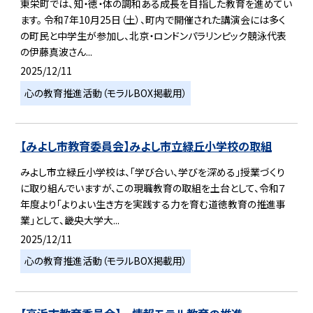
東栄町では、知・徳・体の調和ある成長を目指した教育を進めてい
ます。 令和7年10月25日（土）、町内で開催された講演会には多く
の町民と中学生が参加し、北京・ロンドンパラリンピック競泳代表
の伊藤真波さん...
2025/12/11
心の教育推進活動（モラルBOX掲載用）
【みよし市教育委員会】みよし市立緑丘小学校の取組
みよし市立緑丘小学校は、「学び合い、学びを深める」授業づくり
に取り組んでいますが、この現職教育の取組を土台として、令和７
年度より「よりよい生き方を実践する力を育む道徳教育の推進事
業」として、畿央大学大...
2025/12/11
心の教育推進活動（モラルBOX掲載用）