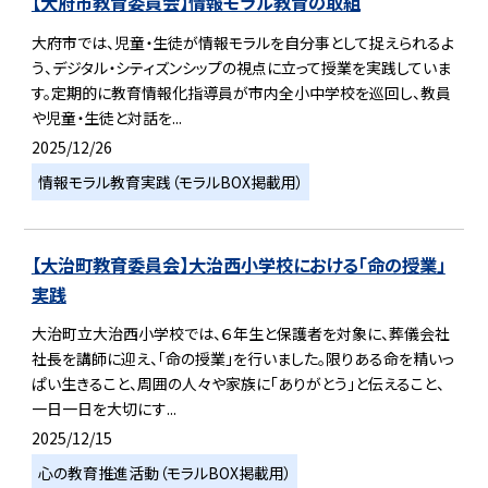
【大府市教育委員会】情報モラル教育の取組
大府市では、児童・生徒が情報モラルを自分事として捉えられるよ
う、デジタル・シティズンシップの視点に立って授業を実践していま
す。定期的に教育情報化指導員が市内全小中学校を巡回し、教員
や児童・生徒と対話を...
2025/12/26
情報モラル教育実践（モラルBOX掲載用）
【大治町教育委員会】大治西小学校における「命の授業」
実践
大治町立大治西小学校では、６年生と保護者を対象に、葬儀会社
社長を講師に迎え、「命の授業」を行いました。限りある命を精いっ
ぱい生きること、周囲の人々や家族に「ありがとう」と伝えること、
一日一日を大切にす...
2025/12/15
心の教育推進活動（モラルBOX掲載用）