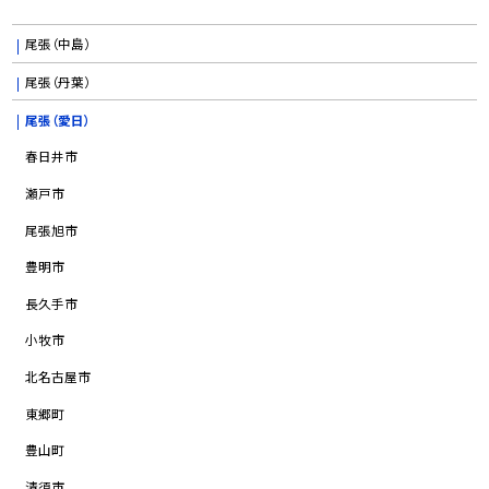
尾張（中島）
尾張（丹葉）
尾張（愛日）
春日井市
瀬戸市
尾張旭市
豊明市
長久手市
小牧市
北名古屋市
東郷町
豊山町
清須市