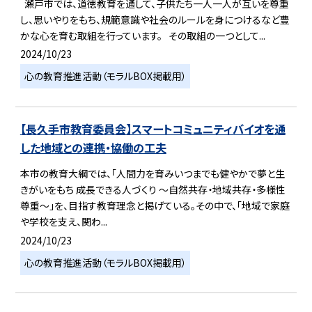
瀬戸市では、道徳教育を通して、子供たち一人一人が互いを尊重
し、思いやりをもち、規範意識や社会のルールを身につけるなど豊
かな心を育む取組を行っています。 その取組の一つとして...
2024/10/23
心の教育推進活動（モラルBOX掲載用）
【長久手市教育委員会】スマートコミュニティバイオを通
した地域との連携・協働の工夫
本市の教育大綱では、「人間力を育みいつまでも健やかで夢と生
きがいをもち 成長できる人づくり 〜自然共存・地域共存・多様性
尊重〜」を、目指す教育理念と掲げている。その中で、「地域で家庭
や学校を支え、関わ...
2024/10/23
心の教育推進活動（モラルBOX掲載用）