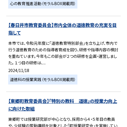
心の教育推進活動（モラルBOX掲載用）
【春日井市教育委員会】市内全体の道徳教育の充実を目
指して
本市では、令和元年度に「道徳教育特別部会」を立ち上げ、市内で
行う道徳教育のための指導者育成を図り、研修や指導内容の検討
を重ねています。今年もこの部会が２つの研修を企画・運営しまし
た。 １つ目の研修は、...
2024/11/18
道徳科の授業実践（モラルBOX掲載用）
【東郷町教育委員会】「特別の教科 道徳」の授業力向上
に向けた取組
東郷町では授業研究部が中心となり、採用から４・５年目の教員
や、少経験の常勤講師を対象とした「町授業研究会」を実施してい