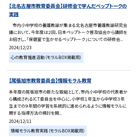
【北名古屋市教育委員会】研修会で学んだペップトークの
実践
市内小中学校の養護教諭が集まる北名古屋市養護教諭研究会
議において、今年度は２回、日本ペップトーク普及協会から講師を
お招きし、「保健室で生かせるペップトーク」についての研修会...
2024/12/23
心の教育推進活動（モラルBOX掲載用）
【尾張旭市教育委員会】情報モラル教育
本年度の尾張旭市の新たな取組として、市内小中学校の代表者か
ら構成されるICT委員会を中心に、小学校１年生から中学校３年
生までの９年間の学習を系統的に進められるように情報モラルに
関する指導方法の検討を開...
2024/12/11
情報モラル教育実践（モラルBOX掲載用）