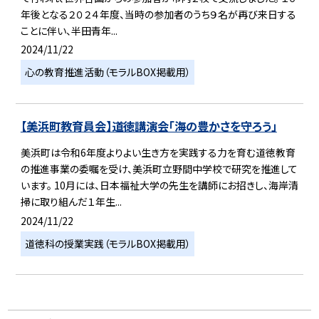
年後となる２０２４年度、当時の参加者のうち９名が再び来日する
ことに伴い、半田青年...
2024/11/22
心の教育推進活動（モラルBOX掲載用）
【美浜町教育員会】道徳講演会「海の豊かさを守ろう」
美浜町は令和6年度よりよい生き方を実践する力を育む道徳教育
の推進事業の委嘱を受け、美浜町立野間中学校で研究を推進して
います。 10月には、日本福祉大学の先生を講師にお招きし、海岸清
掃に取り組んだ１年生...
2024/11/22
道徳科の授業実践（モラルBOX掲載用）