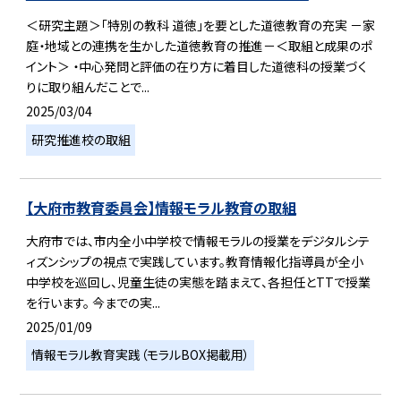
＜研究主題＞「特別の教科 道徳」を要とした道徳教育の充実 －家
庭・地域との連携を生かした道徳教育の推進－＜取組と成果のポ
イント＞ ・中心発問と評価の在り方に着目した道徳科の授業づく
りに取り組んだことで...
2025/03/04
研究推進校の取組
【大府市教育委員会】情報モラル教育の取組
大府市では、市内全小中学校で情報モラルの授業をデジタルシテ
ィズンシップの視点で実践しています。教育情報化指導員が全小
中学校を巡回し、児童生徒の実態を踏まえて、各担任とTTで授業
を行います。 今までの実...
2025/01/09
情報モラル教育実践（モラルBOX掲載用）