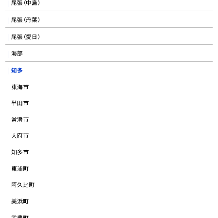
尾張（中島）
尾張（丹葉）
尾張（愛日）
海部
知多
東海市
半田市
常滑市
大府市
知多市
東浦町
阿久比町
美浜町
武豊町