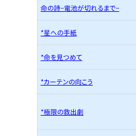
命の詩−電池が切れるまで−
*星への手紙
*命を見つめて
*カーテンの向こう
*極限の救出劇