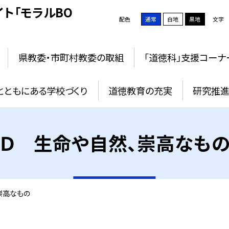
ト「モラルBO
配色
通常
白地
黒地
文字
県教委・市町村教委の取組
「道徳科」支援コーナ
とともにある学校づくり
道徳教育の充実
研究推進
Ｄ 生命や自然、崇高なも
崇高なもの