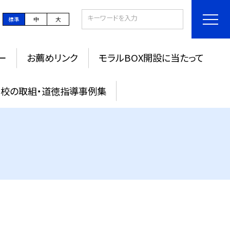
標準
中
大
ー
お薦めリンク
モラルBOX開設に当たって
校の取組・道徳指導事例集
の