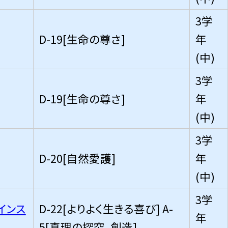
3学
D-19[生命の尊さ]
年
(中)
3学
D-19[生命の尊さ]
年
(中)
3学
D-20[自然愛護]
年
(中)
3学
インス
D-22[よりよく生きる喜び] A-
年
5[真理の探究、創造]