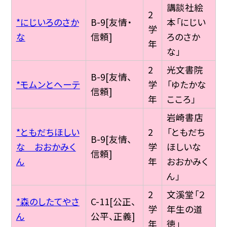
講談社絵
2
*にじいろのさか
B-9[友情・
本「にじい
学
な
信頼]
ろのさか
年
な」
2
光文書院
B-9[友情、
*モムンとヘーテ
学
「ゆたかな
信頼]
年
こころ」
岩崎書店
*ともだちほしい
2
「ともだち
B-9[友情、
な おおかみく
学
ほしいな
信頼]
ん
年
おおかみく
ん」
2
文溪堂「２
*森のしたてやさ
C-11[公正、
学
年生の道
ん
公平、正義]
年
徳」