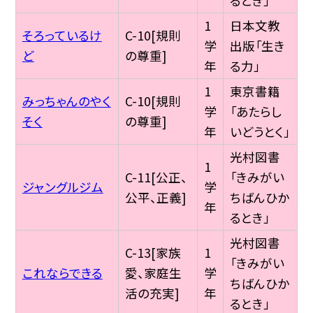
るとき」
1
日本文教
そろっているけ
C-10[規則
学
出版「生き
ど
の尊重]
年
る力」
1
東京書籍
みっちゃんのやく
C-10[規則
学
「あたらし
そく
の尊重]
年
いどうとく」
光村図書
1
C-11[公正、
「きみがい
ジャングルジム
学
公平、正義]
ちばんひか
年
るとき」
光村図書
C-13[家族
1
「きみがい
これならできる
愛、家庭生
学
ちばんひか
活の充実]
年
るとき」