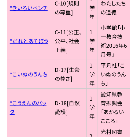
C-10[規則
わたしたち
*きいろいベンチ
学
の尊重]
の道徳
年
小学館「小
C-11[公正、
1
一教育技
*だれとあそぼう
公平、社会
学
術2016年6
正義]
年
月号」
1
平凡社「こ
D-17[生命
*こいぬのうんち
学
いぬのうん
の尊さ]
年
ち」
愛知県教
1
*こうえんのバッ
D-18[自然
育振興会
学
タ
愛護]
「あかるい
年
こころ」
光村図書
2