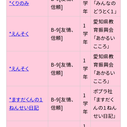
*くりのみ
学
「みんなの
信頼]
年
どうとく１」
愛知県教
1
B-9[友情、
育振興会
*えんそく
学
信頼]
「あかるい
年
こころ」
愛知県教
1
B-9[友情、
育振興会
*えんそく
学
信頼]
「あかるい
年
こころ」
ポプラ社
1
*ますだくんの１
B-9[友情、
「ますだく
学
ねんせい日記
信頼]
んの１ねん
年
せい日記」
1