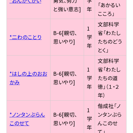
*おんがくかい
勇気、努力
学
「あかるい
と強い意志]
年
こころ」
文部科学
1
B-6[親切、
省「わたし
*二わのことり
学
思いやり]
たちのどう
年
とく」
文部科学
1
省「わたし
*はしの上のおお
B-6[親切、
学
たちの道
かみ
思いやり]
年
徳」（１・２
年）
偕成社「ノ
1
*ノンタンぶらん
B-6[親切、
ンタンぶら
学
このせて
思いやり]
んこのせ
年
て」