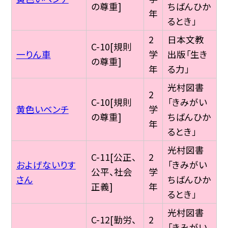
の尊重]
ちばんひか
年
るとき」
2
日本文教
C-10[規則
一りん車
学
出版「生き
の尊重]
年
る力」
光村図書
2
C-10[規則
「きみがい
黄色いベンチ
学
の尊重]
ちばんひか
年
るとき」
光村図書
C-11[公正、
2
およげないりす
「きみがい
公平、社会
学
さん
ちばんひか
正義]
年
るとき」
光村図書
C-12[勤労、
2
「きみがい