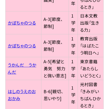
年
るとき」
1
日本文教
A-3[節度、
かぼちゃのつる
学
出版「生き
節制]
年
る力」
1
教育出版
A-3[節度、
かぼちゃのつる
学
「はばたこ
節制]
年
う明日へ」
A-5[希望と
1
東京書籍
うかんだ うか
勇気 努力
学
「あたらし
んだ
と強い意志]
年
いどうとく」
光村図書
1
はしのうえのお
B-6[親切、
「きみがい
学
おかみ
思いやり]
ちばんひか
年
るとき」