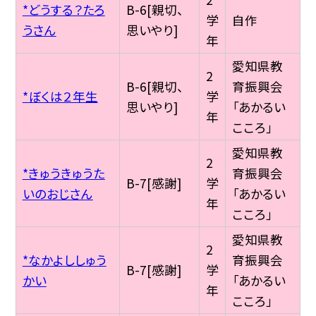
*どうする？たろ
B-6[親切、
学
自作
うさん
思いやり]
年
愛知県教
2
B-6[親切、
育振興会
*ぼくは２年生
学
思いやり]
「あかるい
年
こころ」
愛知県教
2
*きゅうきゅうた
育振興会
B-7[感謝]
学
いのおじさん
「あかるい
年
こころ」
愛知県教
2
*なかよししゅう
育振興会
B-7[感謝]
学
かい
「あかるい
年
こころ」