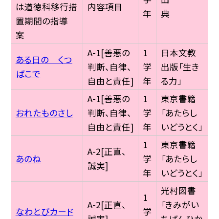
は道徳科移行措
内容項目
年
典
置期間の指導
案
A-1[善悪の
1
日本文教
ある日の くつ
判断、自律、
学
出版「生き
ばこで
自由と責任]
年
る力」
A-1[善悪の
1
東京書籍
おれたものさし
判断、自律、
学
「あたらし
自由と責任]
年
いどうとく」
1
東京書籍
A-2[正直、
あのね
学
「あたらし
誠実]
年
いどうとく」
光村図書
1
A-2[正直、
「きみがい
なわとびカード
学
誠実]
ちばんひか