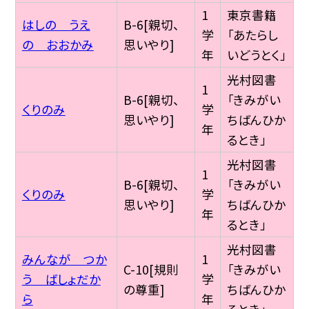
1
東京書籍
はしの うえ
B-6[親切、
学
「あたらし
の おおかみ
思いやり]
年
いどうとく」
光村図書
1
B-6[親切、
「きみがい
くりのみ
学
思いやり]
ちばんひか
年
るとき」
光村図書
1
B-6[親切、
「きみがい
くりのみ
学
思いやり]
ちばんひか
年
るとき」
光村図書
みんなが つか
1
C-10[規則
「きみがい
う ばしょだか
学
の尊重]
ちばんひか
ら
年