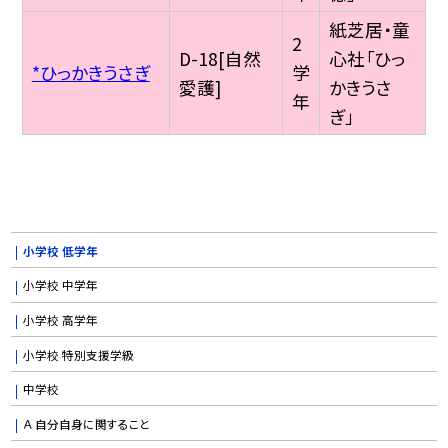
紙芝居・童
2
D-18[自然
心社「ひっ
*ひっかきうさぎ
学
愛護]
かきうさ
年
ぎ」
小学校 低学年
小学校 中学年
小学校 高学年
小学校 特別支援学級
中学校
Ａ 自分自身に関すること