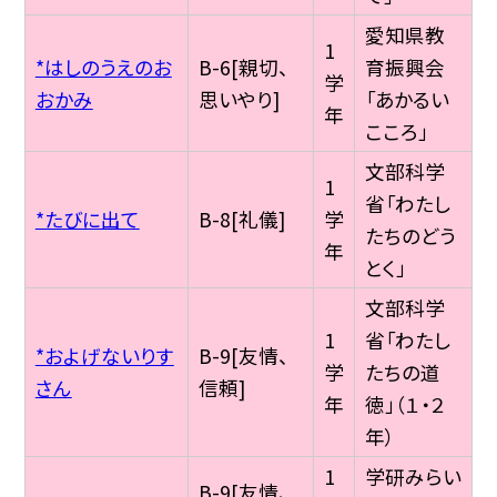
愛知県教
1
*はしのうえのお
B-6[親切、
育振興会
学
おかみ
思いやり]
「あかるい
年
こころ」
文部科学
1
省「わたし
*たびに出て
B-8[礼儀]
学
たちのどう
年
とく」
文部科学
1
省「わたし
*およげないりす
B-9[友情、
学
たちの道
さん
信頼]
年
徳」（１・２
年）
1
学研みらい
B-9[友情、