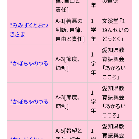
律、自由と
の道徳
年
責任]
A-1[善悪の
1
文溪堂「１
*みみずくとおつ
判断、自律、
学
ねんせいの
きさま
自由と責任]
年
どうとく」
愛知県教
1
A-3[節度、
育振興会
*かぼちゃのつる
学
節制]
「あかるい
年
こころ」
愛知県教
1
A-3[節度、
育振興会
*かぼちゃのつる
学
節制]
「あかるい
年
こころ」
愛知県教
A-5[希望と
1
育振興会