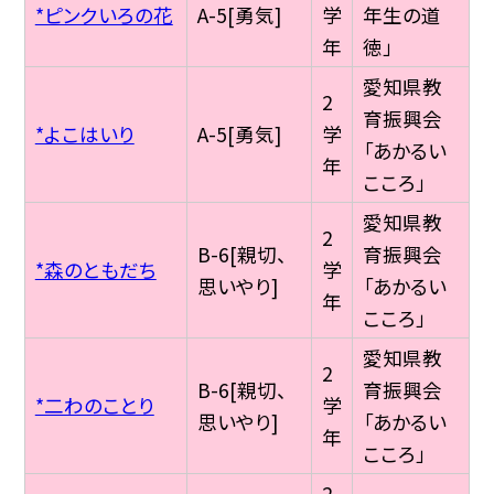
*ピンクいろの花
A-5[勇気]
学
年生の道
年
徳」
愛知県教
2
育振興会
*よこはいり
A-5[勇気]
学
「あかるい
年
こころ」
愛知県教
2
B-6[親切、
育振興会
*森のともだち
学
思いやり]
「あかるい
年
こころ」
愛知県教
2
B-6[親切、
育振興会
*二わのことり
学
思いやり]
「あかるい
年
こころ」
2