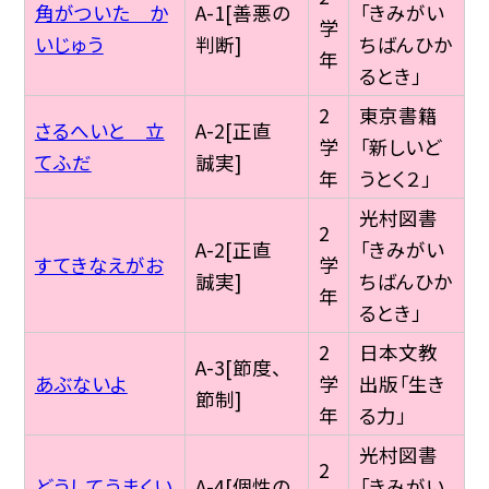
角がついた か
A-1[善悪の
「きみがい
学
いじゅう
判断]
ちばんひか
年
るとき」
2
東京書籍
さるへいと 立
A-2[正直
学
「新しいど
てふだ
誠実]
年
うとく２」
光村図書
2
A-2[正直
「きみがい
すてきなえがお
学
誠実]
ちばんひか
年
るとき」
2
日本文教
A-3[節度、
あぶないよ
学
出版「生き
節制]
年
る力」
光村図書
2
どうしてうまくい
A-4[個性の
「きみがい