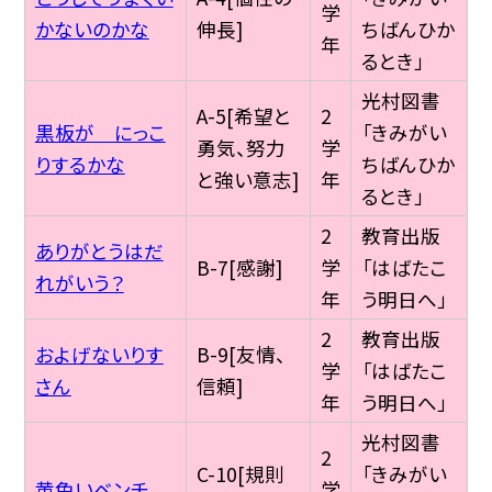
学
かないのかな
伸長]
ちばんひか
年
るとき」
光村図書
A-5[希望と
2
黒板が にっこ
「きみがい
勇気、努力
学
りするかな
ちばんひか
と強い意志]
年
るとき」
2
教育出版
ありがとうはだ
B-7[感謝]
学
「はばたこ
れがいう？
年
う明日へ」
2
教育出版
およげないりす
B-9[友情、
学
「はばたこ
さん
信頼]
年
う明日へ」
光村図書
2
C-10[規則
「きみがい
黄色いベンチ
学