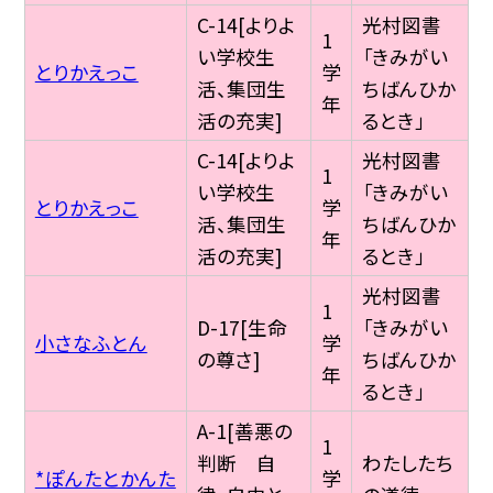
C-14[よりよ
光村図書
1
い学校生
「きみがい
とりかえっこ
学
活、集団生
ちばんひか
年
活の充実]
るとき」
C-14[よりよ
光村図書
1
い学校生
「きみがい
とりかえっこ
学
活、集団生
ちばんひか
年
活の充実]
るとき」
光村図書
1
D-17[生命
「きみがい
小さなふとん
学
の尊さ]
ちばんひか
年
るとき」
A-1[善悪の
1
判断 自
わたしたち
*ぽんたとかんた
学