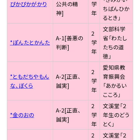
ぴかぴかがかり
公共の精
学
ちばんひか
神]
年
るとき」
文部科学
2
A-1[善悪の
省「わたし
*ぽんたとかんた
学
判断]
たちの道
年
徳」
愛知県教
2
*ともだちやもん
A-2[正直、
育振興会
学
な、ぼくら
誠実]
「あかるい
年
こころ」
2
文溪堂「２
A-2[正直、
*金のおの
学
年生のどう
誠実]
年
とく」
2
文溪堂「２