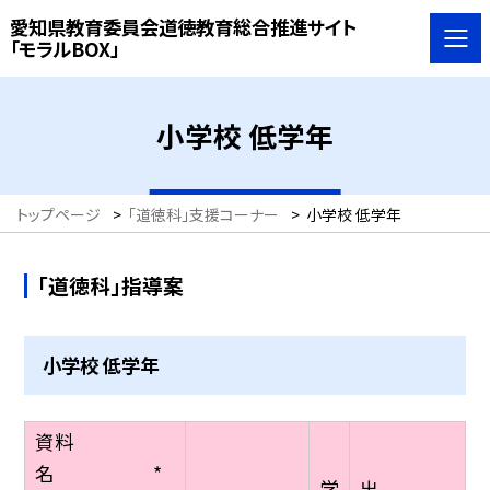
愛知県教育委員会道徳教育総合推進サイト
「モラルBOX」
小学校 低学年
トップページ
>
「道徳科」支援コーナー
>
小学校 低学年
「道徳科」指導案
小学校 低学年
資料
名 *
学
出