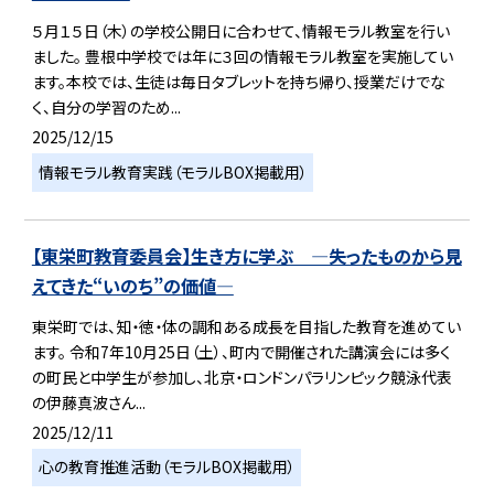
５月１５日（木）の学校公開日に合わせて、情報モラル教室を行い
ました。 豊根中学校では年に３回の情報モラル教室を実施してい
ます。本校では、生徒は毎日タブレットを持ち帰り、授業だけでな
く、自分の学習のため...
2025/12/15
情報モラル教育実践（モラルBOX掲載用）
【東栄町教育委員会】生き方に学ぶ ―失ったものから見
えてきた“いのち”の価値―
東栄町では、知・徳・体の調和ある成長を目指した教育を進めてい
ます。 令和7年10月25日（土）、町内で開催された講演会には多く
の町民と中学生が参加し、北京・ロンドンパラリンピック競泳代表
の伊藤真波さん...
2025/12/11
心の教育推進活動（モラルBOX掲載用）