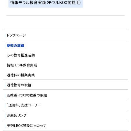
情報モラル教育実践（モラルBOX掲載用）
トップページ
愛知の取組
心の教育推進活動
情報モラル教育実践
道徳科の授業実践
道徳教育の取組
県教委・市町村教委の取組
「道徳科」支援コーナー
お薦めリンク
モラルBOX開設に当たって