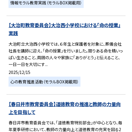
情報モラル教育実践（モラルBOX掲載用）
【大治町教育委員会】大治西小学校における「命の授業」
実践
大治町立大治西小学校では、６年生と保護者を対象に、葬儀会社
社長を講師に迎え、「命の授業」を行いました。限りある命を精いっ
ぱい生きること、周囲の人々や家族に「ありがとう」と伝えること、
一日一日を大切にす...
2025/12/15
心の教育推進活動（モラルBOX掲載用）
【春日井市教育委員会】道徳教育の推進と教師の力量向
上を目指して
春日井市教育委員会では、「道徳教育特別部会」が中心となり、毎
年夏季研修において、教師の力量向上と道徳教育の充実を図る2