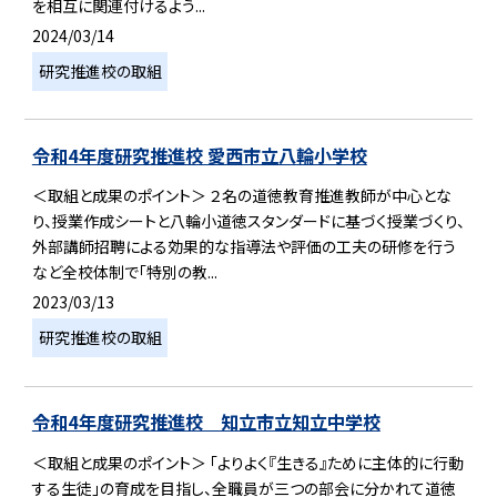
を相互に関連付けるよう...
2024/03/14
研究推進校の取組
令和4年度研究推進校 愛西市立八輪小学校
＜取組と成果のポイント＞ ２名の道徳教育推進教師が中心とな
り、授業作成シートと八輪小道徳スタンダードに基づく授業づくり、
外部講師招聘による効果的な指導法や評価の工夫の研修を行う
など全校体制で「特別の教...
2023/03/13
研究推進校の取組
令和4年度研究推進校 知立市立知立中学校
＜取組と成果のポイント＞ 「よりよく『生きる』ために主体的に行動
する生徒」の育成を目指し、全職員が三つの部会に分かれて道徳