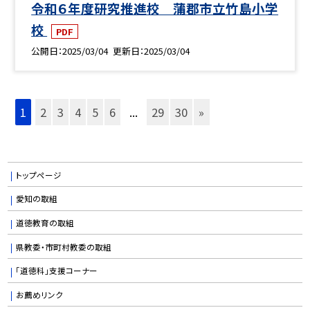
令和６年度研究推進校 蒲郡市立竹島小学
校
PDF
公開日
2025/03/04
更新日
2025/03/04
1
2
3
4
5
6
...
29
30
»
トップページ
愛知の取組
道徳教育の取組
県教委・市町村教委の取組
「道徳科」支援コーナー
お薦めリンク