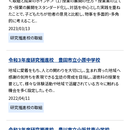
＜取組と成果のポイント＞ （１）授業の展開の仕方 ・ 授業案の立て
方・授業の展開をスタンダード化し、対話を中心とした実践を重ね
たことで、子どもたちが他者の意見と比較し、物事を多面的・多角
的に考えること...
2023/03/13
研究推進校の取組
令和３年度研究推進校 豊田市立小原中学校
地域に愛着をもち、人との関わりを大切にし、生まれ育った地域へ
感謝の気持ちを表現できる生徒の育成を目指し、道徳科の授業を
要として、様々な体験活動や地域で活躍されている方々に触れる
機会を多く設定した。その...
2022/04/11
研究推進校の取組
令和３年度研究推進校 豊川市立小坂井東小学校