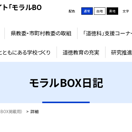
ト「モラルBO
配色
通常
白地
黒地
文字
県教委・市町村教委の取組
「道徳科」支援コーナ
とともにある学校づくり
道徳教育の充実
研究推進
モラルBOX日記
BOX掲載用）
>
詳細