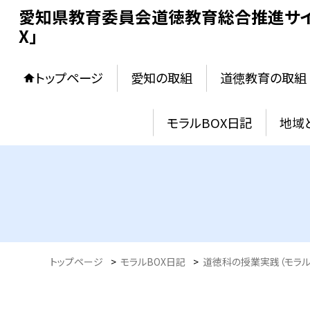
愛知県教育委員会道徳教育総合推進サイ
X」
トップページ
愛知の取組
道徳教育の取組
モラルBOX日記
地域
トップページ
>
モラルBOX日記
>
道徳科の授業実践（モラル