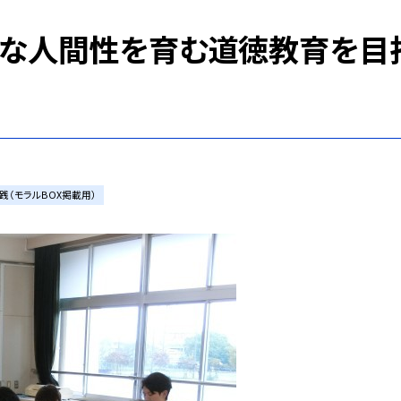
かな人間性を育む道徳教育を目
践（モラルBOX掲載用）