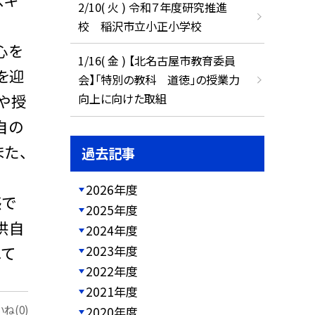
2/10( 火 ) 令和７年度研究推進
校 稲沢市立小正小学校
心を
1/16( 金 ) 【北名古屋市教育委員
を迎
会】「特別の教科 道徳」の授業力
や授
向上に向けた取組
自の
た、
過去記事
2026年度
感で
2025年度
供自
2024年度
ねて
2023年度
2022年度
2021年度
ね(0)
2020年度