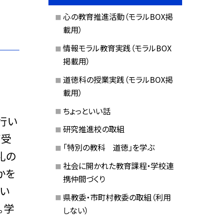
心の教育推進活動（モラルBOX掲
載用）
情報モラル教育実践（モラルBOX
掲載用）
道徳科の授業実践（モラルBOX掲
載用）
ちょっといい話
行い
研究推進校の取組
が受
「特別の教科 道徳」を学ぶ
礼の
社会に開かれた教育課程・学校連
かを
携仲間づくり
い
県教委・市町村教委の取組（利用
。学
しない）