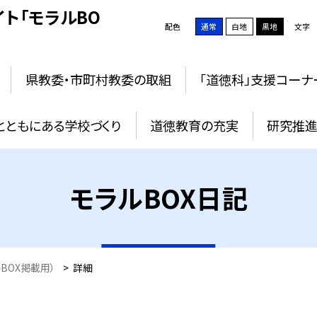
ト「モラルBO
配色
通常
白地
黒地
文字
県教委・市町村教委の取組
「道徳科」支援コーナ
とともにある学校づくり
道徳教育の充実
研究推進
モラルBOX日記
BOX掲載用）
>
詳細