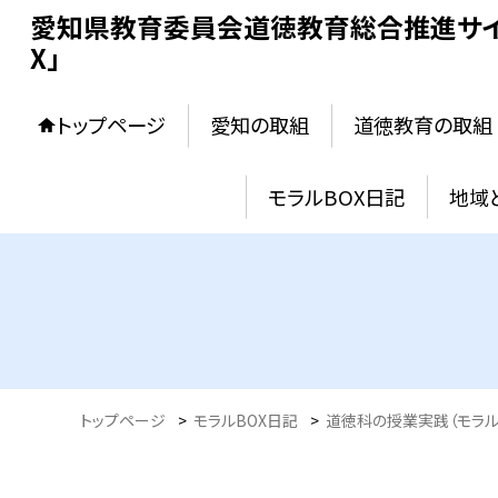
愛知県教育委員会道徳教育総合推進サイ
X」
トップページ
愛知の取組
道徳教育の取組
モラルBOX日記
地域
トップページ
>
モラルBOX日記
>
道徳科の授業実践（モラル