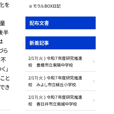
化を
モラルBOX日記
児童
配布文書
後半
は
新着記事
づら
2/17( 火 ) 令和７年度研究推進
金不
校 豊橋市立東陽中学校
く」
こと
2/17( 火 ) 令和７年度研究推進
校 みよし市立緑丘小学校
でき
2/17( 火 ) 令和７年度研究推進
校 春日井市立南城中学校